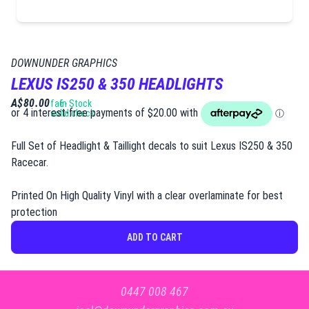
DOWNUNDER GRAPHICS
LEXUS IS250 & 350 HEADLIGHTS
A$80.00
fa6-
In Stock
solid:check
Full Set of Headlight & Taillight decals to suit Lexus IS250 & 350
Racecar.
Printed On High Quality Vinyl with a clear overlaminate for best
protection
ADD TO CART
0447 008 467​​​​‌ ‍ ​‍​‍‌‍ ‌ ​‍‌‍‍‌‌‍‌ ‌‍‍‌‌‍ ‍​‍​‍​ ‍‍​‍​‍‌ ​ ‌‍​‌‌‍ ‍‌‍‍‌‌ ‌​‌ ‍‌​‍ ‍‌‍‍‌‌‍ ​‍​‍​‍ ​​‍​‍‌‍‍​‌ ​‍‌‍‌‌‌‍‌‍​‍​‍​ ‍‍​‍​‍‌‍‍​‌ ‌​‌ ‌​‌ ​​‌ ​ ​ ‍‍​‍ ​‍ ‌ ​ ‌ ‌​‌ ‌‌‌‍‌​‌‍‍‌‌‍ ​‍ ‍‌‍‌​‌‍ ‌ ‌ ‌‍ ‍‌ ‌‌‌‍ ‍‌‍‌​‌‍‌‌‌ ​‍‌‍‌ ‌ ​‍‌‍​‌‌ ​​‌‍‍​‌‍‍‌‌‍​ ‌ ​ ​‍ ‍‌‍​ ‌‍ ‌‍ ‌​‍ ‍‌‍​‌‌ ‌‌​‍ ‌‍‍‌‌‍ ‍‌ ‌​‌‍‌‌‌‍ ‍‌ ‌​​‍ ‌‍‌‌‌‍‌​‌‍‍‌‌ ‌​​‍ ‌‍ ‌‌‍ ‌‍‌​‌‍‌‌​ ‌‌ ​​‌ ​‍‌‍‌‌‌ ​ ‌‍‌‌‌‍ ‍‌ ‌​‌‍​‌‌ ‌​‌‍‍‌‌‍ ‌‍ ‍​ ‍ ‌‍‍‌‌‍‌​​ ‌‌ ​ ‌‍‌‌‌ ‌​‌ ‌​‌‍‍‌‌‍ ‍‌‍‌ ‌ ​ ​ ‍ ‌ ‌​‌ ‍‌‌ ​​‌‍‌‌​ ‌‌ ​ ‌‍‌‌‌ ‌​‌ ‌​‌‍‍‌‌‍ ‍‌‍‌ ‌ ​ ​ ‍ ‌ ​​‌‍​‌‌ ‌​‌‍‍​​ ‌‌‍‌‍‌‍ ‌‍ ‌ ‌​‌‍‌‌‌ ​‍​‍ ‍‌‍‌​‌‍‌‌‌ ​ ‌‍​ ‌ ​‍‌‍‍‌‌ ​​‌ ‌​‌‍‍‌‌‍ ‌‍ ‍​‍‌‌​ ‌‌‌​​‍‌‌ ‌‍‍ ‌‍‌‌‌ ‍‌​‍‌‌​ ​ ‌​‌​​‍‌‌​ ​ ‌​‌​​‍‌‌​ ​‍​ ​‍​ ​‌‌‍‌​‌‍‌‍‌‍‌​​ ‌‍‌‍​‌‌‍‌‌​ ‌‌‌‍‌​​ ​‍​ ‍​​ ​​​‍‌‌​ ​‍​ ​‍​‍‌‌​ ‌‌‌​‌​​‍ ‍‌‍​ ‌‍‍​‌‍‍‌‌‍ ​‌‍‌​‌ ​‍‌‍‌‌‌‍ ‍​‍‌‌​ ‌‌‌​​‍‌‌ ‌‍‍ ‌‍‌‌‌ ‍‌​‍‌‌​ ​ ‌​‌​​‍‌‌​ ​ ‌​‌​​‍‌‌​ ​‍​ ​‍‌‍‌​‌‍​ ​ ​​‌‍​ ​ ​‌‌‍​ ​ ‌‌​ ‍​‌‍‌‌​ ‌‍​ ‌​​ ‌ ​‍‌‌​ ​‍​ ​‍​‍‌‌​ ‌‌‌​‌​​‍ ‍‌ ‌​‌‍‌‌‌ ‍​‌ ‌​​ ‌‍​‍‌‍​‌‌ ​ ‌‍‌‌‌‌‌‌‌ ​‍‌‍ ​​ ‌‌‍‍​‌ ‌​‌ ‌​‌ ​​‌ ​ ​‍‌‌​ ​ ‌​​‌​‍‌‌​ ​‍‌​‌‍​‍‌‌​ ​‍‌​‌‍‌ ​ ‌ ‌​‌ ‌‌‌‍‌​‌‍‍‌‌‍ ​‍ ‍‌‍‌​‌‍ ‌ ‌ ‌‍ ‍‌ ‌‌‌‍ ‍‌‍‌​‌‍‌‌‌ ​‍‌‍‌ ‌ ​‍‌‍​‌‌ ​​‌‍‍​‌‍‍‌‌‍​ ‌ ​ ​‍ ‍‌‍​ ‌‍ ‌‍ ‌​‍ ‍‌‍​‌‌ ‌‌​‍‌‍‌‍‍‌‌‍‌​​ ‌‌ ​ ‌‍‌‌‌ ‌​‌ ‌​‌‍‍‌‌‍ ‍‌‍‌ ‌ ​ ​‍‌‍‌ ‌​‌ ‍‌‌ ​​‌‍‌‌​ ‌‌ ​ ‌‍‌‌‌ ‌​‌ ‌​‌‍‍‌‌‍ ‍‌‍‌ ‌ ​ ​‍‌‍‌ ​​‌‍​‌‌ ‌​‌‍‍​​ ‌‌‍‌‍‌‍ ‌‍ ‌ ‌​‌‍‌‌‌ ​‍​‍ ‍‌‍‌​‌‍‌‌‌ ​ ‌‍​ ‌ ​‍‌‍‍‌‌ ​​‌ ‌​‌‍‍‌‌‍ ‌‍ ‍​‍‌‌​ ‌‌‌​​‍‌‌ ‌‍‍ ‌‍‌‌‌ ‍‌​‍‌‌​ ​ ‌​‌​​‍‌‌​ ​ ‌​‌​​‍‌‌​ ​‍​ ​‍​ ​‌‌‍‌​‌‍‌‍‌‍‌​​ ‌‍‌‍​‌‌‍‌‌​ ‌‌‌‍‌​​ ​‍​ ‍​​ ​​​‍‌‌​ ​‍​ ​‍​‍‌‌​ ‌‌‌​‌​​‍ ‍‌‍​ ‌‍‍​‌‍‍‌‌‍ ​‌‍‌​‌ ​‍‌‍‌‌‌‍ ‍​‍‌‌​ ‌‌‌​​‍‌‌ ‌‍‍ ‌‍‌‌‌ ‍‌​‍‌‌​ ​ ‌​‌​​‍‌‌​ ​ ‌​‌​​‍‌‌​ ​‍​ ​‍‌‍‌​‌‍​ ​ ​​‌‍​ ​ ​‌‌‍​ ​ ‌‌​ ‍​‌‍‌‌​ ‌‍​ ‌​​ ‌ ​‍‌‌​ ​‍​ ​‍​‍‌‌​ ‌‌‌​‌​​‍ ‍‌ ‌​‌‍‌‌‌ ‍​‌ ‌​​‍​‍‌ ‌