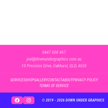
0447 008 467​​​​‌ ‍ ​‍​‍‌‍ ‌ ​‍‌‍‍‌‌‍‌ ‌‍‍‌‌‍ ‍​‍​‍​ ‍‍​‍​‍‌ ​ ‌‍​‌‌‍ ‍‌‍‍‌‌ ‌​‌ ‍‌​‍ ‍‌‍‍‌‌‍ ​‍​‍​‍ ​​‍​‍‌‍‍​‌ ​‍‌‍‌‌‌‍‌‍​‍​‍​ ‍‍​‍​‍‌‍‍​‌ ‌​‌ ‌​‌ ​​‌ ​ ​ ‍‍​‍ ​‍ ‌ ​ ‌ ‌​‌ ‌‌‌‍‌​‌‍‍‌‌‍ ​‍ ‍‌‍‌​‌‍ ‌ ‌ ‌‍ ‍‌ ‌‌‌‍ ‍‌‍‌​‌‍‌‌‌ ​‍‌‍‌ ‌ ​‍‌‍​‌‌ ​​‌‍‍​‌‍‍‌‌‍​ ‌ ​ ​‍ ‍‌‍​ ‌‍ ‌‍ ‌​‍ ‍‌‍​‌‌ ‌‌​‍ ‌‍‍‌‌‍ ‍‌ ‌​‌‍‌‌‌‍ ‍‌ ‌​​‍ ‌‍‌‌‌‍‌​‌‍‍‌‌ ‌​​‍ ‌‍ ‌‌‍ ‌‍‌​‌‍‌‌​ ‌‌ ​​‌ ​‍‌‍‌‌‌ ​ ‌‍‌‌‌‍ ‍‌ ‌​‌‍​‌‌ ‌​‌‍‍‌‌‍ ‌‍ ‍​ ‍ ‌‍‍‌‌‍‌​​ ‌‌ ​ ‌‍‌‌‌ ‌​‌ ‌​‌‍‍‌‌‍ ‍‌‍‌ ‌ ​ ​ ‍ ‌ ‌​‌ ‍‌‌ ​​‌‍‌‌​ ‌‌ ​ ‌‍‌‌‌ ‌​‌ ‌​‌‍‍‌‌‍ ‍‌‍‌ ‌ ​ ​ ‍ ‌ ​​‌‍​‌‌ ‌​‌‍‍​​ ‌‌‍‌‍‌‍ ‌‍ ‌ ‌​‌‍‌‌‌ ​‍​‍ ‍‌‍‌​‌‍‌‌‌ ​ ‌‍​ ‌ ​‍‌‍‍‌‌ ​​‌ ‌​‌‍‍‌‌‍ ‌‍ ‍​‍‌‌​ ‌‌‌​​‍‌‌ ‌‍‍ ‌‍‌‌‌ ‍‌​‍‌‌​ ​ ‌​‌​​‍‌‌​ ​ ‌​‌​​‍‌‌​ ​‍​ ​‍​ ​‌‌‍‌​‌‍‌‍‌‍‌​​ ‌‍‌‍​‌‌‍‌‌​ ‌‌‌‍‌​​ ​‍​ ‍​​ ​​​‍‌‌​ ​‍​ ​‍​‍‌‌​ ‌‌‌​‌​​‍ ‍‌‍​ ‌‍‍​‌‍‍‌‌‍ ​‌‍‌​‌ ​‍‌‍‌‌‌‍ ‍​‍‌‌​ ‌‌‌​​‍‌‌ ‌‍‍ ‌‍‌‌‌ ‍‌​‍‌‌​ ​ ‌​‌​​‍‌‌​ ​ ‌​‌​​‍‌‌​ ​‍​ ​‍‌‍‌​‌‍​ ​ ​​‌‍​ ​ ​‌‌‍​ ​ ‌‌​ ‍​‌‍‌‌​ ‌‍​ ‌​​ ‌ ​‍‌‌​ ​‍​ ​‍​‍‌‌​ ‌‌‌​‌​​‍ ‍‌ ‌​‌‍‌‌‌ ‍​‌ ‌​​ ‌‍​‍‌‍​‌‌ ​ ‌‍‌‌‌‌‌‌‌ ​‍‌‍ ​​ ‌‌‍‍​‌ ‌​‌ ‌​‌ ​​‌ ​ ​‍‌‌​ ​ ‌​​‌​‍‌‌​ ​‍‌​‌‍​‍‌‌​ ​‍‌​‌‍‌ ​ ‌ ‌​‌ ‌‌‌‍‌​‌‍‍‌‌‍ ​‍ ‍‌‍‌​‌‍ ‌ ‌ ‌‍ ‍‌ ‌‌‌‍ ‍‌‍‌​‌‍‌‌‌ ​‍‌‍‌ ‌ ​‍‌‍​‌‌ ​​‌‍‍​‌‍‍‌‌‍​ ‌ ​ ​‍ ‍‌‍​ ‌‍ ‌‍ ‌​‍ ‍‌‍​‌‌ ‌‌​‍‌‍‌‍‍‌‌‍‌​​ ‌‌ ​ ‌‍‌‌‌ ‌​‌ ‌​‌‍‍‌‌‍ ‍‌‍‌ ‌ ​ ​‍‌‍‌ ‌​‌ ‍‌‌ ​​‌‍‌‌​ ‌‌ ​ ‌‍‌‌‌ ‌​‌ ‌​‌‍‍‌‌‍ ‍‌‍‌ ‌ ​ ​‍‌‍‌ ​​‌‍​‌‌ ‌​‌‍‍​​ ‌‌‍‌‍‌‍ ‌‍ ‌ ‌​‌‍‌‌‌ ​‍​‍ ‍‌‍‌​‌‍‌‌‌ ​ ‌‍​ ‌ ​‍‌‍‍‌‌ ​​‌ ‌​‌‍‍‌‌‍ ‌‍ ‍​‍‌‌​ ‌‌‌​​‍‌‌ ‌‍‍ ‌‍‌‌‌ ‍‌​‍‌‌​ ​ ‌​‌​​‍‌‌​ ​ ‌​‌​​‍‌‌​ ​‍​ ​‍​ ​‌‌‍‌​‌‍‌‍‌‍‌​​ ‌‍‌‍​‌‌‍‌‌​ ‌‌‌‍‌​​ ​‍​ ‍​​ ​​​‍‌‌​ ​‍​ ​‍​‍‌‌​ ‌‌‌​‌​​‍ ‍‌‍​ ‌‍‍​‌‍‍‌‌‍ ​‌‍‌​‌ ​‍‌‍‌‌‌‍ ‍​‍‌‌​ ‌‌‌​​‍‌‌ ‌‍‍ ‌‍‌‌‌ ‍‌​‍‌‌​ ​ ‌​‌​​‍‌‌​ ​ ‌​‌​​‍‌‌​ ​‍​ ​‍‌‍‌​‌‍​ ​ ​​‌‍​ ​ ​‌‌‍​ ​ ‌‌​ ‍​‌‍‌‌​ ‌‍​ ‌​​ ‌ ​‍‌‌​ ​‍​ ​‍​‍‌‌​ ‌‌‌​‌​​‍ ‍‌ ‌​‌‍‌‌‌ ‍​‌ ‌​​‍​‍‌ ‌
joel@downundergraphics.com.au​​​​‌ ‍ ​‍​‍‌‍ ‌ ​‍‌‍‍‌‌‍‌ ‌‍‍‌‌‍ ‍​‍​‍​ ‍‍​‍​‍‌ ​ ‌‍​‌‌‍ ‍‌‍‍‌‌ ‌​‌ ‍‌​‍ ‍‌‍‍‌‌‍ ​‍​‍​‍ ​​‍​‍‌‍‍​‌ ​‍‌‍‌‌‌‍‌‍​‍​‍​ ‍‍​‍​‍‌‍‍​‌ ‌​‌ ‌​‌ ​​‌ ​ ​ ‍‍​‍ ​‍ ‌ ​ ‌ ‌​‌ ‌‌‌‍‌​‌‍‍‌‌‍ ​‍ ‍‌‍‌​‌‍ ‌ ‌ ‌‍ ‍‌ ‌‌‌‍ ‍‌‍‌​‌‍‌‌‌ ​‍‌‍‌ ‌ ​‍‌‍​‌‌ ​​‌‍‍​‌‍‍‌‌‍​ ‌ ​ ​‍ ‍‌‍​ ‌‍ ‌‍ ‌​‍ ‍‌‍​‌‌ ‌‌​‍ ‌‍‍‌‌‍ ‍‌ ‌​‌‍‌‌‌‍ ‍‌ ‌​​‍ ‌‍‌‌‌‍‌​‌‍‍‌‌ ‌​​‍ ‌‍ ‌‌‍ ‌‍‌​‌‍‌‌​ ‌‌ ​​‌ ​‍‌‍‌‌‌ ​ ‌‍‌‌‌‍ ‍‌ ‌​‌‍​‌‌ ‌​‌‍‍‌‌‍ ‌‍ ‍​ ‍ ‌‍‍‌‌‍‌​​ ‌‌ ​ ‌‍‌‌‌ ‌​‌ ‌​‌‍‍‌‌‍ ‍‌‍‌ ‌ ​ ​ ‍ ‌ ‌​‌ ‍‌‌ ​​‌‍‌‌​ ‌‌ ​ ‌‍‌‌‌ ‌​‌ ‌​‌‍‍‌‌‍ ‍‌‍‌ ‌ ​ ​ ‍ ‌ ​​‌‍​‌‌ ‌​‌‍‍​​ ‌‌‍‌‍‌‍ ‌‍ ‌ ‌​‌‍‌‌‌ ​‍​‍ ‍‌‍‌​‌‍‌‌‌ ​ ‌‍​ ‌ ​‍‌‍‍‌‌ ​​‌ ‌​‌‍‍‌‌‍ ‌‍ ‍​‍‌‌​ ‌‌‌​​‍‌‌ ‌‍‍ ‌‍‌‌‌ ‍‌​‍‌‌​ ​ ‌​‌​​‍‌‌​ ​ ‌​‌​​‍‌‌​ ​‍​ ​‍​ ‌​​ ‍‌​ ​​​ ​‍​ ​​​ ‍‌‌‍​ ‌‍‌‍‌‍​‌​ ‍‌​ ​ ‌‍​‌​‍‌‌​ ​‍​ ​‍​‍‌‌​ ‌‌‌​‌​​‍ ‍‌‍​ ‌‍‍​‌‍‍‌‌‍ ​‌‍‌​‌ ​‍‌‍‌‌‌‍ ‍​‍‌‌​ ‌‌‌​​‍‌‌ ‌‍‍ ‌‍‌‌‌ ‍‌​‍‌‌​ ​ ‌​‌​​‍‌‌​ ​ ‌​‌​​‍‌‌​ ​‍​ ​‍​ ​ ​ ‍​​ ​‍​ ​ ​ ‌​‌‍​‍‌‍‌‍​ ‌‌​ ‌‍​ ‍‌​ ‍​​ ​‍​‍‌‌​ ​‍​ ​‍​‍‌‌​ ‌‌‌​‌​​‍ ‍‌ ‌​‌‍‌‌‌ ‍​‌ ‌​​ ‌‍​‍‌‍​‌‌ ​ ‌‍‌‌‌‌‌‌‌ ​‍‌‍ ​​ ‌‌‍‍​‌ ‌​‌ ‌​‌ ​​‌ ​ ​‍‌‌​ ​ ‌​​‌​‍‌‌​ ​‍‌​‌‍​‍‌‌​ ​‍‌​‌‍‌ ​ ‌ ‌​‌ ‌‌‌‍‌​‌‍‍‌‌‍ ​‍ ‍‌‍‌​‌‍ ‌ ‌ ‌‍ ‍‌ ‌‌‌‍ ‍‌‍‌​‌‍‌‌‌ ​‍‌‍‌ ‌ ​‍‌‍​‌‌ ​​‌‍‍​‌‍‍‌‌‍​ ‌ ​ ​‍ ‍‌‍​ ‌‍ ‌‍ ‌​‍ ‍‌‍​‌‌ ‌‌​‍‌‍‌‍‍‌‌‍‌​​ ‌‌ ​ ‌‍‌‌‌ ‌​‌ ‌​‌‍‍‌‌‍ ‍‌‍‌ ‌ ​ ​‍‌‍‌ ‌​‌ ‍‌‌ ​​‌‍‌‌​ ‌‌ ​ ‌‍‌‌‌ ‌​‌ ‌​‌‍‍‌‌‍ ‍‌‍‌ ‌ ​ ​‍‌‍‌ ​​‌‍​‌‌ ‌​‌‍‍​​ ‌‌‍‌‍‌‍ ‌‍ ‌ ‌​‌‍‌‌‌ ​‍​‍ ‍‌‍‌​‌‍‌‌‌ ​ ‌‍​ ‌ ​‍‌‍‍‌‌ ​​‌ ‌​‌‍‍‌‌‍ ‌‍ ‍​‍‌‌​ ‌‌‌​​‍‌‌ ‌‍‍ ‌‍‌‌‌ ‍‌​‍‌‌​ ​ ‌​‌​​‍‌‌​ ​ ‌​‌​​‍‌‌​ ​‍​ ​‍​ ‌​​ ‍‌​ ​​​ ​‍​ ​​​ ‍‌‌‍​ ‌‍‌‍‌‍​‌​ ‍‌​ ​ ‌‍​‌​‍‌‌​ ​‍​ ​‍​‍‌‌​ ‌‌‌​‌​​‍ ‍‌‍​ ‌‍‍​‌‍‍‌‌‍ ​‌‍‌​‌ ​‍‌‍‌‌‌‍ ‍​‍‌‌​ ‌‌‌​​‍‌‌ ‌‍‍ ‌‍‌‌‌ ‍‌​‍‌‌​ ​ ‌​‌​​‍‌‌​ ​ ‌​‌​​‍‌‌​ ​‍​ ​‍​ ​ ​ ‍​​ ​‍​ ​ ​ ‌​‌‍​‍‌‍‌‍​ ‌‌​ ‌‍​ ‍‌​ ‍​​ ​‍​‍‌‌​ ​‍​ ​‍​‍‌‌​ ‌‌‌​‌​​‍ ‍‌ ‌​‌‍‌‌‌ ‍​‌ ‌​​‍​‍‌ ‌
10 Precision Drive, Oakhurst, QLD, 4650​​​​‌ ‍ ​‍​‍‌‍ ‌ ​‍‌‍‍‌‌‍‌ ‌‍‍‌‌‍ ‍​‍​‍​ ‍‍​‍​‍‌ ​ ‌‍​‌‌‍ ‍‌‍‍‌‌ ‌​‌ ‍‌​‍ ‍‌‍‍‌‌‍ ​‍​‍​‍ ​​‍​‍‌‍‍​‌ ​‍‌‍‌‌‌‍‌‍​‍​‍​ ‍‍​‍​‍‌‍‍​‌ ‌​‌ ‌​‌ ​​‌ ​ ​ ‍‍​‍ ​‍ ‌ ​ ‌ ‌​‌ ‌‌‌‍‌​‌‍‍‌‌‍ ​‍ ‍‌‍‌​‌‍ ‌ ‌ ‌‍ ‍‌ ‌‌‌‍ ‍‌‍‌​‌‍‌‌‌ ​‍‌‍‌ ‌ ​‍‌‍​‌‌ ​​‌‍‍​‌‍‍‌‌‍​ ‌ ​ ​‍ ‍‌‍​ ‌‍ ‌‍ ‌​‍ ‍‌‍​‌‌ ‌‌​‍ ‌‍‍‌‌‍ ‍‌ ‌​‌‍‌‌‌‍ ‍‌ ‌​​‍ ‌‍‌‌‌‍‌​‌‍‍‌‌ ‌​​‍ ‌‍ ‌‌‍ ‌‍‌​‌‍‌‌​ ‌‌ ​​‌ ​‍‌‍‌‌‌ ​ ‌‍‌‌‌‍ ‍‌ ‌​‌‍​‌‌ ‌​‌‍‍‌‌‍ ‌‍ ‍​ ‍ ‌‍‍‌‌‍‌​​ ‌‌ ​ ‌‍‌‌‌ ‌​‌ ‌​‌‍‍‌‌‍ ‍‌‍‌ ‌ ​ ​ ‍ ‌ ‌​‌ ‍‌‌ ​​‌‍‌‌​ ‌‌ ​ ‌‍‌‌‌ ‌​‌ ‌​‌‍‍‌‌‍ ‍‌‍‌ ‌ ​ ​ ‍ ‌ ​​‌‍​‌‌ ‌​‌‍‍​​ ‌‌‍‌‍‌‍ ‌‍ ‌ ‌​‌‍‌‌‌ ​‍​‍ ‍‌‍‌​‌‍‌‌‌ ​ ‌‍​ ‌ ​‍‌‍‍‌‌ ​​‌ ‌​‌‍‍‌‌‍ ‌‍ ‍​‍‌‌​ ‌‌‌​​‍‌‌ ‌‍‍ ‌‍‌‌‌ ‍‌​‍‌‌​ ​ ‌​‌​​‍‌‌​ ​ ‌​‌​​‍‌‌​ ​‍​ ​‍​ ‌‍‌‍‌​​ ​​​ ‌ ​ ‌ ​ ‌‍​ ‌‍​ ​‍‌‍​‌​ ‌‌​ ​​‌‍​ ​‍‌‌​ ​‍​ ​‍​‍‌‌​ ‌‌‌​‌​​‍ ‍‌‍​ ‌‍‍​‌‍‍‌‌‍ ​‌‍‌​‌ ​‍‌‍‌‌‌‍ ‍​‍‌‌​ ‌‌‌​​‍‌‌ ‌‍‍ ‌‍‌‌‌ ‍‌​‍‌‌​ ​ ‌​‌​​‍‌‌​ ​ ‌​‌​​‍‌‌​ ​‍​ ​‍‌‍‌​‌‍​‌​ ‌‌​ ​ ​ ‌‍​ ‌ ​ ‍‌‌‍​‍​ ‍‌‌‍​‍‌‍​‍‌‍‌‍​ ​​​‍‌‌​ ​‍​ ​‍​‍‌‌​ ‌‌‌​‌​​‍ ‍‌ ‌​‌‍‌‌‌ ‍​‌ ‌​​ ‌‍​‍‌‍​‌‌ ​ ‌‍‌‌‌‌‌‌‌ ​‍‌‍ ​​ ‌‌‍‍​‌ ‌​‌ ‌​‌ ​​‌ ​ ​‍‌‌​ ​ ‌​​‌​‍‌‌​ ​‍‌​‌‍​‍‌‌​ ​‍‌​‌‍‌ ​ ‌ ‌​‌ ‌‌‌‍‌​‌‍‍‌‌‍ ​‍ ‍‌‍‌​‌‍ ‌ ‌ ‌‍ ‍‌ ‌‌‌‍ ‍‌‍‌​‌‍‌‌‌ ​‍‌‍‌ ‌ ​‍‌‍​‌‌ ​​‌‍‍​‌‍‍‌‌‍​ ‌ ​ ​‍ ‍‌‍​ ‌‍ ‌‍ ‌​‍ ‍‌‍​‌‌ ‌‌​‍‌‍‌‍‍‌‌‍‌​​ ‌‌ ​ ‌‍‌‌‌ ‌​‌ ‌​‌‍‍‌‌‍ ‍‌‍‌ ‌ ​ ​‍‌‍‌ ‌​‌ ‍‌‌ ​​‌‍‌‌​ ‌‌ ​ ‌‍‌‌‌ ‌​‌ ‌​‌‍‍‌‌‍ ‍‌‍‌ ‌ ​ ​‍‌‍‌ ​​‌‍​‌‌ ‌​‌‍‍​​ ‌‌‍‌‍‌‍ ‌‍ ‌ ‌​‌‍‌‌‌ ​‍​‍ ‍‌‍‌​‌‍‌‌‌ ​ ‌‍​ ‌ ​‍‌‍‍‌‌ ​​‌ ‌​‌‍‍‌‌‍ ‌‍ ‍​‍‌‌​ ‌‌‌​​‍‌‌ ‌‍‍ ‌‍‌‌‌ ‍‌​‍‌‌​ ​ ‌​‌​​‍‌‌​ ​ ‌​‌​​‍‌‌​ ​‍​ ​‍​ ‌‍‌‍‌​​ ​​​ ‌ ​ ‌ ​ ‌‍​ ‌‍​ ​‍‌‍​‌​ ‌‌​ ​​‌‍​ ​‍‌‌​ ​‍​ ​‍​‍‌‌​ ‌‌‌​‌​​‍ ‍‌‍​ ‌‍‍​‌‍‍‌‌‍ ​‌‍‌​‌ ​‍‌‍‌‌‌‍ ‍​‍‌‌​ ‌‌‌​​‍‌‌ ‌‍‍ ‌‍‌‌‌ ‍‌​‍‌‌​ ​ ‌​‌​​‍‌‌​ ​ ‌​‌​​‍‌‌​ ​‍​ ​‍‌‍‌​‌‍​‌​ ‌‌​ ​ ​ ‌‍​ ‌ ​ ‍‌‌‍​‍​ ‍‌‌‍​‍‌‍​‍‌‍‌‍​ ​​​‍‌‌​ ​‍​ ​‍​‍‌‌​ ‌‌‌​‌​​‍ ‍‌ ‌​‌‍‌‌‌ ‍​‌ ‌​​‍​‍‌ ‌
SERVICES​​​​‌ ‍ ​‍​‍‌‍ ‌ ​‍‌‍‍‌‌‍‌ ‌‍‍‌‌‍ ‍​‍​‍​ ‍‍​‍​‍‌ ​ ‌‍​‌‌‍ ‍‌‍‍‌‌ ‌​‌ ‍‌​‍ ‍‌‍‍‌‌‍ ​‍​‍​‍ ​​‍​‍‌‍‍​‌ ​‍‌‍‌‌‌‍‌‍​‍​‍​ ‍‍​‍​‍‌‍‍​‌ ‌​‌ ‌​‌ ​​‌ ​ ​ ‍‍​‍ ​‍ ‌ ​ ‌ ‌​‌ ‌‌‌‍‌​‌‍‍‌‌‍ ​‍ ‍‌‍‌​‌‍ ‌ ‌ ‌‍ ‍‌ ‌‌‌‍ ‍‌‍‌​‌‍‌‌‌ ​‍‌‍‌ ‌ ​‍‌‍​‌‌ ​​‌‍‍​‌‍‍‌‌‍​ ‌ ​ ​‍ ‍‌‍​ ‌‍ ‌‍ ‌​‍ ‍‌‍​‌‌ ‌‌​‍ ‌‍‍‌‌‍ ‍‌ ‌​‌‍‌‌‌‍ ‍‌ ‌​​‍ ‌‍‌‌‌‍‌​‌‍‍‌‌ ‌​​‍ ‌‍ ‌‌‍ ‌‍‌​‌‍‌‌​ ‌‌ ​​‌ ​‍‌‍‌‌‌ ​ ‌‍‌‌‌‍ ‍‌ ‌​‌‍​‌‌ ‌​‌‍‍‌‌‍ ‌‍ ‍​ ‍ ‌‍‍‌‌‍‌​​ ‌‌ ​ ‌‍‌‌‌ ‌​‌ ‌​‌‍‍‌‌‍ ‍‌‍‌ ‌ ​ ​ ‍ ‌ ‌​‌ ‍‌‌ ​​‌‍‌‌​ ‌‌ ​ ‌‍‌‌‌ ‌​‌ ‌​‌‍‍‌‌‍ ‍‌‍‌ ‌ ​ ​ ‍ ‌ ​​‌‍​‌‌ ‌​‌‍‍​​ ‌‌‍‌‍‌‍ ‌‍ ‌ ‌​‌‍‌‌‌ ​‍​‍ ‍‌‍ ‌‌‍‌‌‌‍ ‍‌ ‌‌‌ ​ ​‍‌‌​ ‌‌‌​​‍‌‌ ‌‍‍ ‌‍‌‌‌ ‍‌​‍‌‌​ ​ ‌​‌​​‍‌‌​ ​ ‌​‌​​‍‌‌​ ​‍​ ​‍‌‍‌‍‌‍‌‌​ ‌ ​ ‌​​ ‌ ‌‍​‌​ ​​​ ‌‌​ ‌​‌‍‌‍​ ‍‌​ ​‌​‍‌‌​ ​‍​ ​‍​‍‌‌​ ‌‌‌​‌​​‍ ‍‌‍ ​‌‍‍‌‌‍ ‍‌‍‍ ‌ ​ ​‍‌‌​ ‌‌‌​​‍‌‌ ‌‍‍ ‌‍‌‌‌ ‍‌​‍‌‌​ ​ ‌​‌​​‍‌‌​ ​ ‌​‌​​‍‌‌​ ​‍​ ​‍‌‍​‍​ ‌‍‌‍‌‌​ ‌​​ ​‌‌‍‌​‌‍​ ​ ​‍‌‍​ ​ ​ ​ ​ ​ ‌‌​‍‌‌​ ​‍​ ​‍​‍‌‌​ ‌‌‌​‌​​‍ ‍‌ ‌​‌‍‍‌‌ ‌​‌‍ ​‌‍‌‌​ ‌‍​‍‌‍​‌‌ ​ ‌‍‌‌‌‌‌‌‌ ​‍‌‍ ​​ ‌‌‍‍​‌ ‌​‌ ‌​‌ ​​‌ ​ ​‍‌‌​ ​ ‌​​‌​‍‌‌​ ​‍‌​‌‍​‍‌‌​ ​‍‌​‌‍‌ ​ ‌ ‌​‌ ‌‌‌‍‌​‌‍‍‌‌‍ ​‍ ‍‌‍‌​‌‍ ‌ ‌ ‌‍ ‍‌ ‌‌‌‍ ‍‌‍‌​‌‍‌‌‌ ​‍‌‍‌ ‌ ​‍‌‍​‌‌ ​​‌‍‍​‌‍‍‌‌‍​ ‌ ​ ​‍ ‍‌‍​ ‌‍ ‌‍ ‌​‍ ‍‌‍​‌‌ ‌‌​‍‌‍‌‍‍‌‌‍‌​​ ‌‌ ​ ‌‍‌‌‌ ‌​‌ ‌​‌‍‍‌‌‍ ‍‌‍‌ ‌ ​ ​‍‌‍‌ ‌​‌ ‍‌‌ ​​‌‍‌‌​ ‌‌ ​ ‌‍‌‌‌ ‌​‌ ‌​‌‍‍‌‌‍ ‍‌‍‌ ‌ ​ ​‍‌‍‌ ​​‌‍​‌‌ ‌​‌‍‍​​ ‌‌‍‌‍‌‍ ‌‍ ‌ ‌​‌‍‌‌‌ ​‍​‍ ‍‌‍ ‌‌‍‌‌‌‍ ‍‌ ‌‌‌ ​ ​‍‌‌​ ‌‌‌​​‍‌‌ ‌‍‍ ‌‍‌‌‌ ‍‌​‍‌‌​ ​ ‌​‌​​‍‌‌​ ​ ‌​‌​​‍‌‌​ ​‍​ ​‍‌‍‌‍‌‍‌‌​ ‌ ​ ‌​​ ‌ ‌‍​‌​ ​​​ ‌‌​ ‌​‌‍‌‍​ ‍‌​ ​‌​‍‌‌​ ​‍​ ​‍​‍‌‌​ ‌‌‌​‌​​‍ ‍‌‍ ​‌‍‍‌‌‍ ‍‌‍‍ ‌ ​ ​‍‌‌​ ‌‌‌​​‍‌‌ ‌‍‍ ‌‍‌‌‌ ‍‌​‍‌‌​ ​ ‌​‌​​‍‌‌​ ​ ‌​‌​​‍‌‌​ ​‍​ ​‍‌‍​‍​ ‌‍‌‍‌‌​ ‌​​ ​‌‌‍‌​‌‍​ ​ ​‍‌‍​ ​ ​ ​ ​ ​ ‌‌​‍‌‌​ ​‍​ ​‍​‍‌‌​ ‌‌‌​‌​​‍ ‍‌ ‌​‌‍‍‌‌ ‌​‌‍ ​‌‍‌‌​‍​‍‌ ‌
SHOP​​​​‌ ‍ ​‍​‍‌‍ ‌ ​‍‌‍‍‌‌‍‌ ‌‍‍‌‌‍ ‍​‍​‍​ ‍‍​‍​‍‌ ​ ‌‍​‌‌‍ ‍‌‍‍‌‌ ‌​‌ ‍‌​‍ ‍‌‍‍‌‌‍ ​‍​‍​‍ ​​‍​‍‌‍‍​‌ ​‍‌‍‌‌‌‍‌‍​‍​‍​ ‍‍​‍​‍‌‍‍​‌ ‌​‌ ‌​‌ ​​‌ ​ ​ ‍‍​‍ ​‍ ‌ ​ ‌ ‌​‌ ‌‌‌‍‌​‌‍‍‌‌‍ ​‍ ‍‌‍‌​‌‍ ‌ ‌ ‌‍ ‍‌ ‌‌‌‍ ‍‌‍‌​‌‍‌‌‌ ​‍‌‍‌ ‌ ​‍‌‍​‌‌ ​​‌‍‍​‌‍‍‌‌‍​ ‌ ​ ​‍ ‍‌‍​ ‌‍ ‌‍ ‌​‍ ‍‌‍​‌‌ ‌‌​‍ ‌‍‍‌‌‍ ‍‌ ‌​‌‍‌‌‌‍ ‍‌ ‌​​‍ ‌‍‌‌‌‍‌​‌‍‍‌‌ ‌​​‍ ‌‍ ‌‌‍ ‌‍‌​‌‍‌‌​ ‌‌ ​​‌ ​‍‌‍‌‌‌ ​ ‌‍‌‌‌‍ ‍‌ ‌​‌‍​‌‌ ‌​‌‍‍‌‌‍ ‌‍ ‍​ ‍ ‌‍‍‌‌‍‌​​ ‌‌ ​ ‌‍‌‌‌ ‌​‌ ‌​‌‍‍‌‌‍ ‍‌‍‌ ‌ ​ ​ ‍ ‌ ‌​‌ ‍‌‌ ​​‌‍‌‌​ ‌‌ ​ ‌‍‌‌‌ ‌​‌ ‌​‌‍‍‌‌‍ ‍‌‍‌ ‌ ​ ​ ‍ ‌ ​​‌‍​‌‌ ‌​‌‍‍​​ ‌‌‍‌‍‌‍ ‌‍ ‌ ‌​‌‍‌‌‌ ​‍​‍ ‍‌‍ ‌‌‍‌‌‌‍ ‍‌ ‌‌‌ ​ ​‍‌‌​ ‌‌‌​​‍‌‌ ‌‍‍ ‌‍‌‌‌ ‍‌​‍‌‌​ ​ ‌​‌​​‍‌‌​ ​ ‌​‌​​‍‌‌​ ​‍​ ​‍‌‍‌‍‌‍‌‌​ ‌ ​ ‌​​ ‌ ‌‍​‌​ ​​​ ‌‌​ ‌​‌‍‌‍​ ‍‌​ ​‌​‍‌‌​ ​‍​ ​‍​‍‌‌​ ‌‌‌​‌​​‍ ‍‌‍ ​‌‍‍‌‌‍ ‍‌‍‍ ‌ ​ ​‍‌‌​ ‌‌‌​​‍‌‌ ‌‍‍ ‌‍‌‌‌ ‍‌​‍‌‌​ ​ ‌​‌​​‍‌‌​ ​ ‌​‌​​‍‌‌​ ​‍​ ​‍​ ​​​ ​ ​ ‌‍​ ‌​​ ‌ ​ ‌​​ ‌‍​ ​​​ ​​​ ‍​‌‍‌‍​ ‍‌​‍‌‌​ ​‍​ ​‍​‍‌‌​ ‌‌‌​‌​​‍ ‍‌ ‌​‌‍‍‌‌ ‌​‌‍ ​‌‍‌‌​ ‌‍​‍‌‍​‌‌ ​ ‌‍‌‌‌‌‌‌‌ ​‍‌‍ ​​ ‌‌‍‍​‌ ‌​‌ ‌​‌ ​​‌ ​ ​‍‌‌​ ​ ‌​​‌​‍‌‌​ ​‍‌​‌‍​‍‌‌​ ​‍‌​‌‍‌ ​ ‌ ‌​‌ ‌‌‌‍‌​‌‍‍‌‌‍ ​‍ ‍‌‍‌​‌‍ ‌ ‌ ‌‍ ‍‌ ‌‌‌‍ ‍‌‍‌​‌‍‌‌‌ ​‍‌‍‌ ‌ ​‍‌‍​‌‌ ​​‌‍‍​‌‍‍‌‌‍​ ‌ ​ ​‍ ‍‌‍​ ‌‍ ‌‍ ‌​‍ ‍‌‍​‌‌ ‌‌​‍‌‍‌‍‍‌‌‍‌​​ ‌‌ ​ ‌‍‌‌‌ ‌​‌ ‌​‌‍‍‌‌‍ ‍‌‍‌ ‌ ​ ​‍‌‍‌ ‌​‌ ‍‌‌ ​​‌‍‌‌​ ‌‌ ​ ‌‍‌‌‌ ‌​‌ ‌​‌‍‍‌‌‍ ‍‌‍‌ ‌ ​ ​‍‌‍‌ ​​‌‍​‌‌ ‌​‌‍‍​​ ‌‌‍‌‍‌‍ ‌‍ ‌ ‌​‌‍‌‌‌ ​‍​‍ ‍‌‍ ‌‌‍‌‌‌‍ ‍‌ ‌‌‌ ​ ​‍‌‌​ ‌‌‌​​‍‌‌ ‌‍‍ ‌‍‌‌‌ ‍‌​‍‌‌​ ​ ‌​‌​​‍‌‌​ ​ ‌​‌​​‍‌‌​ ​‍​ ​‍‌‍‌‍‌‍‌‌​ ‌ ​ ‌​​ ‌ ‌‍​‌​ ​​​ ‌‌​ ‌​‌‍‌‍​ ‍‌​ ​‌​‍‌‌​ ​‍​ ​‍​‍‌‌​ ‌‌‌​‌​​‍ ‍‌‍ ​‌‍‍‌‌‍ ‍‌‍‍ ‌ ​ ​‍‌‌​ ‌‌‌​​‍‌‌ ‌‍‍ ‌‍‌‌‌ ‍‌​‍‌‌​ ​ ‌​‌​​‍‌‌​ ​ ‌​‌​​‍‌‌​ ​‍​ ​‍​ ​​​ ​ ​ ‌‍​ ‌​​ ‌ ​ ‌​​ ‌‍​ ​​​ ​​​ ‍​‌‍‌‍​ ‍‌​‍‌‌​ ​‍​ ​‍​‍‌‌​ ‌‌‌​‌​​‍ ‍‌ ‌​‌‍‍‌‌ ‌​‌‍ ​‌‍‌‌​‍​‍‌ ‌
GALLERY​​​​‌ ‍ ​‍​‍‌‍ ‌ ​‍‌‍‍‌‌‍‌ ‌‍‍‌‌‍ ‍​‍​‍​ ‍‍​‍​‍‌ ​ ‌‍​‌‌‍ ‍‌‍‍‌‌ ‌​‌ ‍‌​‍ ‍‌‍‍‌‌‍ ​‍​‍​‍ ​​‍​‍‌‍‍​‌ ​‍‌‍‌‌‌‍‌‍​‍​‍​ ‍‍​‍​‍‌‍‍​‌ ‌​‌ ‌​‌ ​​‌ ​ ​ ‍‍​‍ ​‍ ‌ ​ ‌ ‌​‌ ‌‌‌‍‌​‌‍‍‌‌‍ ​‍ ‍‌‍‌​‌‍ ‌ ‌ ‌‍ ‍‌ ‌‌‌‍ ‍‌‍‌​‌‍‌‌‌ ​‍‌‍‌ ‌ ​‍‌‍​‌‌ ​​‌‍‍​‌‍‍‌‌‍​ ‌ ​ ​‍ ‍‌‍​ ‌‍ ‌‍ ‌​‍ ‍‌‍​‌‌ ‌‌​‍ ‌‍‍‌‌‍ ‍‌ ‌​‌‍‌‌‌‍ ‍‌ ‌​​‍ ‌‍‌‌‌‍‌​‌‍‍‌‌ ‌​​‍ ‌‍ ‌‌‍ ‌‍‌​‌‍‌‌​ ‌‌ ​​‌ ​‍‌‍‌‌‌ ​ ‌‍‌‌‌‍ ‍‌ ‌​‌‍​‌‌ ‌​‌‍‍‌‌‍ ‌‍ ‍​ ‍ ‌‍‍‌‌‍‌​​ ‌‌ ​ ‌‍‌‌‌ ‌​‌ ‌​‌‍‍‌‌‍ ‍‌‍‌ ‌ ​ ​ ‍ ‌ ‌​‌ ‍‌‌ ​​‌‍‌‌​ ‌‌ ​ ‌‍‌‌‌ ‌​‌ ‌​‌‍‍‌‌‍ ‍‌‍‌ ‌ ​ ​ ‍ ‌ ​​‌‍​‌‌ ‌​‌‍‍​​ ‌‌‍‌‍‌‍ ‌‍ ‌ ‌​‌‍‌‌‌ ​‍​‍ ‍‌‍ ‌‌‍‌‌‌‍ ‍‌ ‌‌‌ ​ ​‍‌‌​ ‌‌‌​​‍‌‌ ‌‍‍ ‌‍‌‌‌ ‍‌​‍‌‌​ ​ ‌​‌​​‍‌‌​ ​ ‌​‌​​‍‌‌​ ​‍​ ​‍‌‍‌‍‌‍‌‌​ ‌ ​ ‌​​ ‌ ‌‍​‌​ ​​​ ‌‌​ ‌​‌‍‌‍​ ‍‌​ ​‌​‍‌‌​ ​‍​ ​‍​‍‌‌​ ‌‌‌​‌​​‍ ‍‌‍ ​‌‍‍‌‌‍ ‍‌‍‍ ‌ ​ ​‍‌‌​ ‌‌‌​​‍‌‌ ‌‍‍ ‌‍‌‌‌ ‍‌​‍‌‌​ ​ ‌​‌​​‍‌‌​ ​ ‌​‌​​‍‌‌​ ​‍​ ​‍​ ‌ ​ ​ ​ ​​‌‍‌​​ ‍​​ ‌​‌‍‌‌‌‍‌‌​ ​ ​ ‍‌‌‍‌‌​ ‍‌​‍‌‌​ ​‍​ ​‍​‍‌‌​ ‌‌‌​‌​​‍ ‍‌ ‌​‌‍‍‌‌ ‌​‌‍ ​‌‍‌‌​ ‌‍​‍‌‍​‌‌ ​ ‌‍‌‌‌‌‌‌‌ ​‍‌‍ ​​ ‌‌‍‍​‌ ‌​‌ ‌​‌ ​​‌ ​ ​‍‌‌​ ​ ‌​​‌​‍‌‌​ ​‍‌​‌‍​‍‌‌​ ​‍‌​‌‍‌ ​ ‌ ‌​‌ ‌‌‌‍‌​‌‍‍‌‌‍ ​‍ ‍‌‍‌​‌‍ ‌ ‌ ‌‍ ‍‌ ‌‌‌‍ ‍‌‍‌​‌‍‌‌‌ ​‍‌‍‌ ‌ ​‍‌‍​‌‌ ​​‌‍‍​‌‍‍‌‌‍​ ‌ ​ ​‍ ‍‌‍​ ‌‍ ‌‍ ‌​‍ ‍‌‍​‌‌ ‌‌​‍‌‍‌‍‍‌‌‍‌​​ ‌‌ ​ ‌‍‌‌‌ ‌​‌ ‌​‌‍‍‌‌‍ ‍‌‍‌ ‌ ​ ​‍‌‍‌ ‌​‌ ‍‌‌ ​​‌‍‌‌​ ‌‌ ​ ‌‍‌‌‌ ‌​‌ ‌​‌‍‍‌‌‍ ‍‌‍‌ ‌ ​ ​‍‌‍‌ ​​‌‍​‌‌ ‌​‌‍‍​​ ‌‌‍‌‍‌‍ ‌‍ ‌ ‌​‌‍‌‌‌ ​‍​‍ ‍‌‍ ‌‌‍‌‌‌‍ ‍‌ ‌‌‌ ​ ​‍‌‌​ ‌‌‌​​‍‌‌ ‌‍‍ ‌‍‌‌‌ ‍‌​‍‌‌​ ​ ‌​‌​​‍‌‌​ ​ ‌​‌​​‍‌‌​ ​‍​ ​‍‌‍‌‍‌‍‌‌​ ‌ ​ ‌​​ ‌ ‌‍​‌​ ​​​ ‌‌​ ‌​‌‍‌‍​ ‍‌​ ​‌​‍‌‌​ ​‍​ ​‍​‍‌‌​ ‌‌‌​‌​​‍ ‍‌‍ ​‌‍‍‌‌‍ ‍‌‍‍ ‌ ​ ​‍‌‌​ ‌‌‌​​‍‌‌ ‌‍‍ ‌‍‌‌‌ ‍‌​‍‌‌​ ​ ‌​‌​​‍‌‌​ ​ ‌​‌​​‍‌‌​ ​‍​ ​‍​ ‌ ​ ​ ​ ​​‌‍‌​​ ‍​​ ‌​‌‍‌‌‌‍‌‌​ ​ ​ ‍‌‌‍‌‌​ ‍‌​‍‌‌​ ​‍​ ​‍​‍‌‌​ ‌‌‌​‌​​‍ ‍‌ ‌​‌‍‍‌‌ ‌​‌‍ ​‌‍‌‌​‍​‍‌ ‌
CONTACT​​​​‌ ‍ ​‍​‍‌‍ ‌ ​‍‌‍‍‌‌‍‌ ‌‍‍‌‌‍ ‍​‍​‍​ ‍‍​‍​‍‌ ​ ‌‍​‌‌‍ ‍‌‍‍‌‌ ‌​‌ ‍‌​‍ ‍‌‍‍‌‌‍ ​‍​‍​‍ ​​‍​‍‌‍‍​‌ ​‍‌‍‌‌‌‍‌‍​‍​‍​ ‍‍​‍​‍‌‍‍​‌ ‌​‌ ‌​‌ ​​‌ ​ ​ ‍‍​‍ ​‍ ‌ ​ ‌ ‌​‌ ‌‌‌‍‌​‌‍‍‌‌‍ ​‍ ‍‌‍‌​‌‍ ‌ ‌ ‌‍ ‍‌ ‌‌‌‍ ‍‌‍‌​‌‍‌‌‌ ​‍‌‍‌ ‌ ​‍‌‍​‌‌ ​​‌‍‍​‌‍‍‌‌‍​ ‌ ​ ​‍ ‍‌‍​ ‌‍ ‌‍ ‌​‍ ‍‌‍​‌‌ ‌‌​‍ ‌‍‍‌‌‍ ‍‌ ‌​‌‍‌‌‌‍ ‍‌ ‌​​‍ ‌‍‌‌‌‍‌​‌‍‍‌‌ ‌​​‍ ‌‍ ‌‌‍ ‌‍‌​‌‍‌‌​ ‌‌ ​​‌ ​‍‌‍‌‌‌ ​ ‌‍‌‌‌‍ ‍‌ ‌​‌‍​‌‌ ‌​‌‍‍‌‌‍ ‌‍ ‍​ ‍ ‌‍‍‌‌‍‌​​ ‌‌ ​ ‌‍‌‌‌ ‌​‌ ‌​‌‍‍‌‌‍ ‍‌‍‌ ‌ ​ ​ ‍ ‌ ‌​‌ ‍‌‌ ​​‌‍‌‌​ ‌‌ ​ ‌‍‌‌‌ ‌​‌ ‌​‌‍‍‌‌‍ ‍‌‍‌ ‌ ​ ​ ‍ ‌ ​​‌‍​‌‌ ‌​‌‍‍​​ ‌‌‍‌‍‌‍ ‌‍ ‌ ‌​‌‍‌‌‌ ​‍​‍ ‍‌‍ ‌‌‍‌‌‌‍ ‍‌ ‌‌‌ ​ ​‍‌‌​ ‌‌‌​​‍‌‌ ‌‍‍ ‌‍‌‌‌ ‍‌​‍‌‌​ ​ ‌​‌​​‍‌‌​ ​ ‌​‌​​‍‌‌​ ​‍​ ​‍‌‍‌‍‌‍‌‌​ ‌ ​ ‌​​ ‌ ‌‍​‌​ ​​​ ‌‌​ ‌​‌‍‌‍​ ‍‌​ ​‌​‍‌‌​ ​‍​ ​‍​‍‌‌​ ‌‌‌​‌​​‍ ‍‌‍ ​‌‍‍‌‌‍ ‍‌‍‍ ‌ ​ ​‍‌‌​ ‌‌‌​​‍‌‌ ‌‍‍ ‌‍‌‌‌ ‍‌​‍‌‌​ ​ ‌​‌​​‍‌‌​ ​ ‌​‌​​‍‌‌​ ​‍​ ​‍​ ‍​​ ‌ ​ ‍‌‌‍​‍‌‍​‌‌‍​‌​ ‍​‌‍​‌​ ‌‌​ ‍‌​ ‌ ​ ‌ ​‍‌‌​ ​‍​ ​‍​‍‌‌​ ‌‌‌​‌​​‍ ‍‌ ‌​‌‍‍‌‌ ‌​‌‍ ​‌‍‌‌​ ‌‍​‍‌‍​‌‌ ​ ‌‍‌‌‌‌‌‌‌ ​‍‌‍ ​​ ‌‌‍‍​‌ ‌​‌ ‌​‌ ​​‌ ​ ​‍‌‌​ ​ ‌​​‌​‍‌‌​ ​‍‌​‌‍​‍‌‌​ ​‍‌​‌‍‌ ​ ‌ ‌​‌ ‌‌‌‍‌​‌‍‍‌‌‍ ​‍ ‍‌‍‌​‌‍ ‌ ‌ ‌‍ ‍‌ ‌‌‌‍ ‍‌‍‌​‌‍‌‌‌ ​‍‌‍‌ ‌ ​‍‌‍​‌‌ ​​‌‍‍​‌‍‍‌‌‍​ ‌ ​ ​‍ ‍‌‍​ ‌‍ ‌‍ ‌​‍ ‍‌‍​‌‌ ‌‌​‍‌‍‌‍‍‌‌‍‌​​ ‌‌ ​ ‌‍‌‌‌ ‌​‌ ‌​‌‍‍‌‌‍ ‍‌‍‌ ‌ ​ ​‍‌‍‌ ‌​‌ ‍‌‌ ​​‌‍‌‌​ ‌‌ ​ ‌‍‌‌‌ ‌​‌ ‌​‌‍‍‌‌‍ ‍‌‍‌ ‌ ​ ​‍‌‍‌ ​​‌‍​‌‌ ‌​‌‍‍​​ ‌‌‍‌‍‌‍ ‌‍ ‌ ‌​‌‍‌‌‌ ​‍​‍ ‍‌‍ ‌‌‍‌‌‌‍ ‍‌ ‌‌‌ ​ ​‍‌‌​ ‌‌‌​​‍‌‌ ‌‍‍ ‌‍‌‌‌ ‍‌​‍‌‌​ ​ ‌​‌​​‍‌‌​ ​ ‌​‌​​‍‌‌​ ​‍​ ​‍‌‍‌‍‌‍‌‌​ ‌ ​ ‌​​ ‌ ‌‍​‌​ ​​​ ‌‌​ ‌​‌‍‌‍​ ‍‌​ ​‌​‍‌‌​ ​‍​ ​‍​‍‌‌​ ‌‌‌​‌​​‍ ‍‌‍ ​‌‍‍‌‌‍ ‍‌‍‍ ‌ ​ ​‍‌‌​ ‌‌‌​​‍‌‌ ‌‍‍ ‌‍‌‌‌ ‍‌​‍‌‌​ ​ ‌​‌​​‍‌‌​ ​ ‌​‌​​‍‌‌​ ​‍​ ​‍​ ‍​​ ‌ ​ ‍‌‌‍​‍‌‍​‌‌‍​‌​ ‍​‌‍​‌​ ‌‌​ ‍‌​ ‌ ​ ‌ ​‍‌‌​ ​‍​ ​‍​‍‌‌​ ‌‌‌​‌​​‍ ‍‌ ‌​‌‍‍‌‌ ‌​‌‍ ​‌‍‌‌​‍​‍‌ ‌
ABOUT​​​​‌ ‍ ​‍​‍‌‍ ‌ ​‍‌‍‍‌‌‍‌ ‌‍‍‌‌‍ ‍​‍​‍​ ‍‍​‍​‍‌ ​ ‌‍​‌‌‍ ‍‌‍‍‌‌ ‌​‌ ‍‌​‍ ‍‌‍‍‌‌‍ ​‍​‍​‍ ​​‍​‍‌‍‍​‌ ​‍‌‍‌‌‌‍‌‍​‍​‍​ ‍‍​‍​‍‌‍‍​‌ ‌​‌ ‌​‌ ​​‌ ​ ​ ‍‍​‍ ​‍ ‌ ​ ‌ ‌​‌ ‌‌‌‍‌​‌‍‍‌‌‍ ​‍ ‍‌‍‌​‌‍ ‌ ‌ ‌‍ ‍‌ ‌‌‌‍ ‍‌‍‌​‌‍‌‌‌ ​‍‌‍‌ ‌ ​‍‌‍​‌‌ ​​‌‍‍​‌‍‍‌‌‍​ ‌ ​ ​‍ ‍‌‍​ ‌‍ ‌‍ ‌​‍ ‍‌‍​‌‌ ‌‌​‍ ‌‍‍‌‌‍ ‍‌ ‌​‌‍‌‌‌‍ ‍‌ ‌​​‍ ‌‍‌‌‌‍‌​‌‍‍‌‌ ‌​​‍ ‌‍ ‌‌‍ ‌‍‌​‌‍‌‌​ ‌‌ ​​‌ ​‍‌‍‌‌‌ ​ ‌‍‌‌‌‍ ‍‌ ‌​‌‍​‌‌ ‌​‌‍‍‌‌‍ ‌‍ ‍​ ‍ ‌‍‍‌‌‍‌​​ ‌‌ ​ ‌‍‌‌‌ ‌​‌ ‌​‌‍‍‌‌‍ ‍‌‍‌ ‌ ​ ​ ‍ ‌ ‌​‌ ‍‌‌ ​​‌‍‌‌​ ‌‌ ​ ‌‍‌‌‌ ‌​‌ ‌​‌‍‍‌‌‍ ‍‌‍‌ ‌ ​ ​ ‍ ‌ ​​‌‍​‌‌ ‌​‌‍‍​​ ‌‌‍‌‍‌‍ ‌‍ ‌ ‌​‌‍‌‌‌ ​‍​‍ ‍‌‍ ‌‌‍‌‌‌‍ ‍‌ ‌‌‌ ​ ​‍‌‌​ ‌‌‌​​‍‌‌ ‌‍‍ ‌‍‌‌‌ ‍‌​‍‌‌​ ​ ‌​‌​​‍‌‌​ ​ ‌​‌​​‍‌‌​ ​‍​ ​‍‌‍‌‍‌‍‌‌​ ‌ ​ ‌​​ ‌ ‌‍​‌​ ​​​ ‌‌​ ‌​‌‍‌‍​ ‍‌​ ​‌​‍‌‌​ ​‍​ ​‍​‍‌‌​ ‌‌‌​‌​​‍ ‍‌‍ ​‌‍‍‌‌‍ ‍‌‍‍ ‌ ​ ​‍‌‌​ ‌‌‌​​‍‌‌ ‌‍‍ ‌‍‌‌‌ ‍‌​‍‌‌​ ​ ‌​‌​​‍‌‌​ ​ ‌​‌​​‍‌‌​ ​‍​ ​‍‌‍​‍​ ‌​‌‍​‍‌‍‌​​ ​‍​ ‌‍​ ‌‍‌‍‌‍​ ‌‍​ ‍‌‌‍‌‌​ ‌ ​‍‌‌​ ​‍​ ​‍​‍‌‌​ ‌‌‌​‌​​‍ ‍‌ ‌​‌‍‍‌‌ ‌​‌‍ ​‌‍‌‌​ ‌‍​‍‌‍​‌‌ ​ ‌‍‌‌‌‌‌‌‌ ​‍‌‍ ​​ ‌‌‍‍​‌ ‌​‌ ‌​‌ ​​‌ ​ ​‍‌‌​ ​ ‌​​‌​‍‌‌​ ​‍‌​‌‍​‍‌‌​ ​‍‌​‌‍‌ ​ ‌ ‌​‌ ‌‌‌‍‌​‌‍‍‌‌‍ ​‍ ‍‌‍‌​‌‍ ‌ ‌ ‌‍ ‍‌ ‌‌‌‍ ‍‌‍‌​‌‍‌‌‌ ​‍‌‍‌ ‌ ​‍‌‍​‌‌ ​​‌‍‍​‌‍‍‌‌‍​ ‌ ​ ​‍ ‍‌‍​ ‌‍ ‌‍ ‌​‍ ‍‌‍​‌‌ ‌‌​‍‌‍‌‍‍‌‌‍‌​​ ‌‌ ​ ‌‍‌‌‌ ‌​‌ ‌​‌‍‍‌‌‍ ‍‌‍‌ ‌ ​ ​‍‌‍‌ ‌​‌ ‍‌‌ ​​‌‍‌‌​ ‌‌ ​ ‌‍‌‌‌ ‌​‌ ‌​‌‍‍‌‌‍ ‍‌‍‌ ‌ ​ ​‍‌‍‌ ​​‌‍​‌‌ ‌​‌‍‍​​ ‌‌‍‌‍‌‍ ‌‍ ‌ ‌​‌‍‌‌‌ ​‍​‍ ‍‌‍ ‌‌‍‌‌‌‍ ‍‌ ‌‌‌ ​ ​‍‌‌​ ‌‌‌​​‍‌‌ ‌‍‍ ‌‍‌‌‌ ‍‌​‍‌‌​ ​ ‌​‌​​‍‌‌​ ​ ‌​‌​​‍‌‌​ ​‍​ ​‍‌‍‌‍‌‍‌‌​ ‌ ​ ‌​​ ‌ ‌‍​‌​ ​​​ ‌‌​ ‌​‌‍‌‍​ ‍‌​ ​‌​‍‌‌​ ​‍​ ​‍​‍‌‌​ ‌‌‌​‌​​‍ ‍‌‍ ​‌‍‍‌‌‍ ‍‌‍‍ ‌ ​ ​‍‌‌​ ‌‌‌​​‍‌‌ ‌‍‍ ‌‍‌‌‌ ‍‌​‍‌‌​ ​ ‌​‌​​‍‌‌​ ​ ‌​‌​​‍‌‌​ ​‍​ ​‍‌‍​‍​ ‌​‌‍​‍‌‍‌​​ ​‍​ ‌‍​ ‌‍‌‍‌‍​ ‌‍​ ‍‌‌‍‌‌​ ‌ ​‍‌‌​ ​‍​ ​‍​‍‌‌​ ‌‌‌​‌​​‍ ‍‌ ‌​‌‍‍‌‌ ‌​‌‍ ​‌‍‌‌​‍​‍‌ ‌
PRIVACY POLICY​​​​‌ ‍ ​‍​‍‌‍ ‌ ​‍‌‍‍‌‌‍‌ ‌‍‍‌‌‍ ‍​‍​‍​ ‍‍​‍​‍‌ ​ ‌‍​‌‌‍ ‍‌‍‍‌‌ ‌​‌ ‍‌​‍ ‍‌‍‍‌‌‍ ​‍​‍​‍ ​​‍​‍‌‍‍​‌ ​‍‌‍‌‌‌‍‌‍​‍​‍​ ‍‍​‍​‍‌‍‍​‌ ‌​‌ ‌​‌ ​​‌ ​ ​ ‍‍​‍ ​‍ ‌ ​ ‌ ‌​‌ ‌‌‌‍‌​‌‍‍‌‌‍ ​‍ ‍‌‍‌​‌‍ ‌ ‌ ‌‍ ‍‌ ‌‌‌‍ ‍‌‍‌​‌‍‌‌‌ ​‍‌‍‌ ‌ ​‍‌‍​‌‌ ​​‌‍‍​‌‍‍‌‌‍​ ‌ ​ ​‍ ‍‌‍​ ‌‍ ‌‍ ‌​‍ ‍‌‍​‌‌ ‌‌​‍ ‌‍‍‌‌‍ ‍‌ ‌​‌‍‌‌‌‍ ‍‌ ‌​​‍ ‌‍‌‌‌‍‌​‌‍‍‌‌ ‌​​‍ ‌‍ ‌‌‍ ‌‍‌​‌‍‌‌​ ‌‌ ​​‌ ​‍‌‍‌‌‌ ​ ‌‍‌‌‌‍ ‍‌ ‌​‌‍​‌‌ ‌​‌‍‍‌‌‍ ‌‍ ‍​ ‍ ‌‍‍‌‌‍‌​​ ‌‌ ​ ‌‍‌‌‌ ‌​‌ ‌​‌‍‍‌‌‍ ‍‌‍‌ ‌ ​ ​ ‍ ‌ ‌​‌ ‍‌‌ ​​‌‍‌‌​ ‌‌ ​ ‌‍‌‌‌ ‌​‌ ‌​‌‍‍‌‌‍ ‍‌‍‌ ‌ ​ ​ ‍ ‌ ​​‌‍​‌‌ ‌​‌‍‍​​ ‌‌‍‌‍‌‍ ‌‍ ‌ ‌​‌‍‌‌‌ ​‍​‍ ‍‌‍ ‌‌‍‌‌‌‍ ‍‌ ‌‌‌ ​ ​‍‌‌​ ‌‌‌​​‍‌‌ ‌‍‍ ‌‍‌‌‌ ‍‌​‍‌‌​ ​ ‌​‌​​‍‌‌​ ​ ‌​‌​​‍‌‌​ ​‍​ ​‍‌‍‌‍‌‍‌‌​ ‌ ​ ‌​​ ‌ ‌‍​‌​ ​​​ ‌‌​ ‌​‌‍‌‍​ ‍‌​ ​‌​‍‌‌​ ​‍​ ​‍​‍‌‌​ ‌‌‌​‌​​‍ ‍‌‍ ​‌‍‍‌‌‍ ‍‌‍‍ ‌ ​ ​‍‌‌​ ‌‌‌​​‍‌‌ ‌‍‍ ‌‍‌‌‌ ‍‌​‍‌‌​ ​ ‌​‌​​‍‌‌​ ​ ‌​‌​​‍‌‌​ ​‍​ ​‍​ ‍‌‌‍​‌‌‍​ ‌‍​‍​ ‌‍​ ‌ ‌‍‌​​ ​​‌‍‌‌​ ‍‌​ ​‌​ ‍‌​‍‌‌​ ​‍​ ​‍​‍‌‌​ ‌‌‌​‌​​‍ ‍‌ ‌​‌‍‍‌‌ ‌​‌‍ ​‌‍‌‌​ ‌‍​‍‌‍​‌‌ ​ ‌‍‌‌‌‌‌‌‌ ​‍‌‍ ​​ ‌‌‍‍​‌ ‌​‌ ‌​‌ ​​‌ ​ ​‍‌‌​ ​ ‌​​‌​‍‌‌​ ​‍‌​‌‍​‍‌‌​ ​‍‌​‌‍‌ ​ ‌ ‌​‌ ‌‌‌‍‌​‌‍‍‌‌‍ ​‍ ‍‌‍‌​‌‍ ‌ ‌ ‌‍ ‍‌ ‌‌‌‍ ‍‌‍‌​‌‍‌‌‌ ​‍‌‍‌ ‌ ​‍‌‍​‌‌ ​​‌‍‍​‌‍‍‌‌‍​ ‌ ​ ​‍ ‍‌‍​ ‌‍ ‌‍ ‌​‍ ‍‌‍​‌‌ ‌‌​‍‌‍‌‍‍‌‌‍‌​​ ‌‌ ​ ‌‍‌‌‌ ‌​‌ ‌​‌‍‍‌‌‍ ‍‌‍‌ ‌ ​ ​‍‌‍‌ ‌​‌ ‍‌‌ ​​‌‍‌‌​ ‌‌ ​ ‌‍‌‌‌ ‌​‌ ‌​‌‍‍‌‌‍ ‍‌‍‌ ‌ ​ ​‍‌‍‌ ​​‌‍​‌‌ ‌​‌‍‍​​ ‌‌‍‌‍‌‍ ‌‍ ‌ ‌​‌‍‌‌‌ ​‍​‍ ‍‌‍ ‌‌‍‌‌‌‍ ‍‌ ‌‌‌ ​ ​‍‌‌​ ‌‌‌​​‍‌‌ ‌‍‍ ‌‍‌‌‌ ‍‌​‍‌‌​ ​ ‌​‌​​‍‌‌​ ​ ‌​‌​​‍‌‌​ ​‍​ ​‍‌‍‌‍‌‍‌‌​ ‌ ​ ‌​​ ‌ ‌‍​‌​ ​​​ ‌‌​ ‌​‌‍‌‍​ ‍‌​ ​‌​‍‌‌​ ​‍​ ​‍​‍‌‌​ ‌‌‌​‌​​‍ ‍‌‍ ​‌‍‍‌‌‍ ‍‌‍‍ ‌ ​ ​‍‌‌​ ‌‌‌​​‍‌‌ ‌‍‍ ‌‍‌‌‌ ‍‌​‍‌‌​ ​ ‌​‌​​‍‌‌​ ​ ‌​‌​​‍‌‌​ ​‍​ ​‍​ ‍‌‌‍​‌‌‍​ ‌‍​‍​ ‌‍​ ‌ ‌‍‌​​ ​​‌‍‌‌​ ‍‌​ ​‌​ ‍‌​‍‌‌​ ​‍​ ​‍​‍‌‌​ ‌‌‌​‌​​‍ ‍‌ ‌​‌‍‍‌‌ ‌​‌‍ ​‌‍‌‌​‍​‍‌ ‌
TERMS OF SERVICE​​​​‌ ‍ ​‍​‍‌‍ ‌ ​‍‌‍‍‌‌‍‌ ‌‍‍‌‌‍ ‍​‍​‍​ ‍‍​‍​‍‌ ​ ‌‍​‌‌‍ ‍‌‍‍‌‌ ‌​‌ ‍‌​‍ ‍‌‍‍‌‌‍ ​‍​‍​‍ ​​‍​‍‌‍‍​‌ ​‍‌‍‌‌‌‍‌‍​‍​‍​ ‍‍​‍​‍‌‍‍​‌ ‌​‌ ‌​‌ ​​‌ ​ ​ ‍‍​‍ ​‍ ‌ ​ ‌ ‌​‌ ‌‌‌‍‌​‌‍‍‌‌‍ ​‍ ‍‌‍‌​‌‍ ‌ ‌ ‌‍ ‍‌ ‌‌‌‍ ‍‌‍‌​‌‍‌‌‌ ​‍‌‍‌ ‌ ​‍‌‍​‌‌ ​​‌‍‍​‌‍‍‌‌‍​ ‌ ​ ​‍ ‍‌‍​ ‌‍ ‌‍ ‌​‍ ‍‌‍​‌‌ ‌‌​‍ ‌‍‍‌‌‍ ‍‌ ‌​‌‍‌‌‌‍ ‍‌ ‌​​‍ ‌‍‌‌‌‍‌​‌‍‍‌‌ ‌​​‍ ‌‍ ‌‌‍ ‌‍‌​‌‍‌‌​ ‌‌ ​​‌ ​‍‌‍‌‌‌ ​ ‌‍‌‌‌‍ ‍‌ ‌​‌‍​‌‌ ‌​‌‍‍‌‌‍ ‌‍ ‍​ ‍ ‌‍‍‌‌‍‌​​ ‌‌ ​ ‌‍‌‌‌ ‌​‌ ‌​‌‍‍‌‌‍ ‍‌‍‌ ‌ ​ ​ ‍ ‌ ‌​‌ ‍‌‌ ​​‌‍‌‌​ ‌‌ ​ ‌‍‌‌‌ ‌​‌ ‌​‌‍‍‌‌‍ ‍‌‍‌ ‌ ​ ​ ‍ ‌ ​​‌‍​‌‌ ‌​‌‍‍​​ ‌‌‍‌‍‌‍ ‌‍ ‌ ‌​‌‍‌‌‌ ​‍​‍ ‍‌‍ ‌‌‍‌‌‌‍ ‍‌ ‌‌‌ ​ ​‍‌‌​ ‌‌‌​​‍‌‌ ‌‍‍ ‌‍‌‌‌ ‍‌​‍‌‌​ ​ ‌​‌​​‍‌‌​ ​ ‌​‌​​‍‌‌​ ​‍​ ​‍‌‍‌‍‌‍‌‌​ ‌ ​ ‌​​ ‌ ‌‍​‌​ ​​​ ‌‌​ ‌​‌‍‌‍​ ‍‌​ ​‌​‍‌‌​ ​‍​ ​‍​‍‌‌​ ‌‌‌​‌​​‍ ‍‌‍ ​‌‍‍‌‌‍ ‍‌‍‍ ‌ ​ ​‍‌‌​ ‌‌‌​​‍‌‌ ‌‍‍ ‌‍‌‌‌ ‍‌​‍‌‌​ ​ ‌​‌​​‍‌‌​ ​ ‌​‌​​‍‌‌​ ​‍​ ​‍​ ‌​​ ‌‍‌‍​‌​ ‌‍‌‍​ ‌‍‌‍​ ​ ‌‍‌‍​ ‍‌​ ​‌‌‍​ ‌‍‌​​‍‌‌​ ​‍​ ​‍​‍‌‌​ ‌‌‌​‌​​‍ ‍‌ ‌​‌‍‍‌‌ ‌​‌‍ ​‌‍‌‌​ ‌‍​‍‌‍​‌‌ ​ ‌‍‌‌‌‌‌‌‌ ​‍‌‍ ​​ ‌‌‍‍​‌ ‌​‌ ‌​‌ ​​‌ ​ ​‍‌‌​ ​ ‌​​‌​‍‌‌​ ​‍‌​‌‍​‍‌‌​ ​‍‌​‌‍‌ ​ ‌ ‌​‌ ‌‌‌‍‌​‌‍‍‌‌‍ ​‍ ‍‌‍‌​‌‍ ‌ ‌ ‌‍ ‍‌ ‌‌‌‍ ‍‌‍‌​‌‍‌‌‌ ​‍‌‍‌ ‌ ​‍‌‍​‌‌ ​​‌‍‍​‌‍‍‌‌‍​ ‌ ​ ​‍ ‍‌‍​ ‌‍ ‌‍ ‌​‍ ‍‌‍​‌‌ ‌‌​‍‌‍‌‍‍‌‌‍‌​​ ‌‌ ​ ‌‍‌‌‌ ‌​‌ ‌​‌‍‍‌‌‍ ‍‌‍‌ ‌ ​ ​‍‌‍‌ ‌​‌ ‍‌‌ ​​‌‍‌‌​ ‌‌ ​ ‌‍‌‌‌ ‌​‌ ‌​‌‍‍‌‌‍ ‍‌‍‌ ‌ ​ ​‍‌‍‌ ​​‌‍​‌‌ ‌​‌‍‍​​ ‌‌‍‌‍‌‍ ‌‍ ‌ ‌​‌‍‌‌‌ ​‍​‍ ‍‌‍ ‌‌‍‌‌‌‍ ‍‌ ‌‌‌ ​ ​‍‌‌​ ‌‌‌​​‍‌‌ ‌‍‍ ‌‍‌‌‌ ‍‌​‍‌‌​ ​ ‌​‌​​‍‌‌​ ​ ‌​‌​​‍‌‌​ ​‍​ ​‍‌‍‌‍‌‍‌‌​ ‌ ​ ‌​​ ‌ ‌‍​‌​ ​​​ ‌‌​ ‌​‌‍‌‍​ ‍‌​ ​‌​‍‌‌​ ​‍​ ​‍​‍‌‌​ ‌‌‌​‌​​‍ ‍‌‍ ​‌‍‍‌‌‍ ‍‌‍‍ ‌ ​ ​‍‌‌​ ‌‌‌​​‍‌‌ ‌‍‍ ‌‍‌‌‌ ‍‌​‍‌‌​ ​ ‌​‌​​‍‌‌​ ​ ‌​‌​​‍‌‌​ ​‍​ ​‍​ ‌​​ ‌‍‌‍​‌​ ‌‍‌‍​ ‌‍‌‍​ ​ ‌‍‌‍​ ‍‌​ ​‌‌‍​ ‌‍‌​​‍‌‌​ ​‍​ ​‍​‍‌‌​ ‌‌‌​‌​​‍ ‍‌ ‌​‌‍‍‌‌ ‌​‌‍ ​‌‍‌‌​‍​‍‌ ‌
© 2019 - 2026 DOWN UNDER GRAPHICS​​​​‌ ‍ ​‍​‍‌‍ ‌ ​‍‌‍‍‌‌‍‌ ‌‍‍‌‌‍ ‍​‍​‍​ ‍‍​‍​‍‌ ​ ‌‍​‌‌‍ ‍‌‍‍‌‌ ‌​‌ ‍‌​‍ ‍‌‍‍‌‌‍ ​‍​‍​‍ ​​‍​‍‌‍‍​‌ ​‍‌‍‌‌‌‍‌‍​‍​‍​ ‍‍​‍​‍‌‍‍​‌ ‌​‌ ‌​‌ ​​‌ ​ ​ ‍‍​‍ ​‍ ‌ ​ ‌ ‌​‌ ‌‌‌‍‌​‌‍‍‌‌‍ ​‍ ‍‌‍‌​‌‍ ‌ ‌ ‌‍ ‍‌ ‌‌‌‍ ‍‌‍‌​‌‍‌‌‌ ​‍‌‍‌ ‌ ​‍‌‍​‌‌ ​​‌‍‍​‌‍‍‌‌‍​ ‌ ​ ​‍ ‍‌‍​ ‌‍ ‌‍ ‌​‍ ‍‌‍​‌‌ ‌‌​‍ ‌‍‍‌‌‍ ‍‌ ‌​‌‍‌‌‌‍ ‍‌ ‌​​‍ ‌‍‌‌‌‍‌​‌‍‍‌‌ ‌​​‍ ‌‍ ‌‌‍ ‌‍‌​‌‍‌‌​ ‌‌ ​​‌ ​‍‌‍‌‌‌ ​ ‌‍‌‌‌‍ ‍‌ ‌​‌‍​‌‌ ‌​‌‍‍‌‌‍ ‌‍ ‍​ ‍ ‌‍‍‌‌‍‌​​ ‌‌ ​ ‌‍‌‌‌ ‌​‌ ‌​‌‍‍‌‌‍ ‍‌‍‌ ‌ ​ ​ ‍ ‌ ‌​‌ ‍‌‌ ​​‌‍‌‌​ ‌‌ ​ ‌‍‌‌‌ ‌​‌ ‌​‌‍‍‌‌‍ ‍‌‍‌ ‌ ​ ​ ‍ ‌ ​​‌‍​‌‌ ‌​‌‍‍​​ ‌‌‍‌‍‌‍ ‌‍ ‌ ‌​‌‍‌‌‌ ​‍​‍ ‍‌‍​ ‌‍ ‌ ​​‌ ‍‌‌ ​‍‌‍‍‌‌‍‌ ‌‍‍​‌ ‌​​ ‌‍​‍‌‍​‌‌ ​ ‌‍‌‌‌‌‌‌‌ ​‍‌‍ ​​ ‌‌‍‍​‌ ‌​‌ ‌​‌ ​​‌ ​ ​‍‌‌​ ​ ‌​​‌​‍‌‌​ ​‍‌​‌‍​‍‌‌​ ​‍‌​‌‍‌ ​ ‌ ‌​‌ ‌‌‌‍‌​‌‍‍‌‌‍ ​‍ ‍‌‍‌​‌‍ ‌ ‌ ‌‍ ‍‌ ‌‌‌‍ ‍‌‍‌​‌‍‌‌‌ ​‍‌‍‌ ‌ ​‍‌‍​‌‌ ​​‌‍‍​‌‍‍‌‌‍​ ‌ ​ ​‍ ‍‌‍​ ‌‍ ‌‍ ‌​‍ ‍‌‍​‌‌ ‌‌​‍‌‍‌‍‍‌‌‍‌​​ ‌‌ ​ ‌‍‌‌‌ ‌​‌ ‌​‌‍‍‌‌‍ ‍‌‍‌ ‌ ​ ​‍‌‍‌ ‌​‌ ‍‌‌ ​​‌‍‌‌​ ‌‌ ​ ‌‍‌‌‌ ‌​‌ ‌​‌‍‍‌‌‍ ‍‌‍‌ ‌ ​ ​‍‌‍‌ ​​‌‍​‌‌ ‌​‌‍‍​​ ‌‌‍‌‍‌‍ ‌‍ ‌ ‌​‌‍‌‌‌ ​‍​‍ ‍‌‍​ ‌‍ ‌ ​​‌ ‍‌‌ ​‍‌‍‍‌‌‍‌ ‌‍‍​‌ ‌​​‍​‍‌ ‌